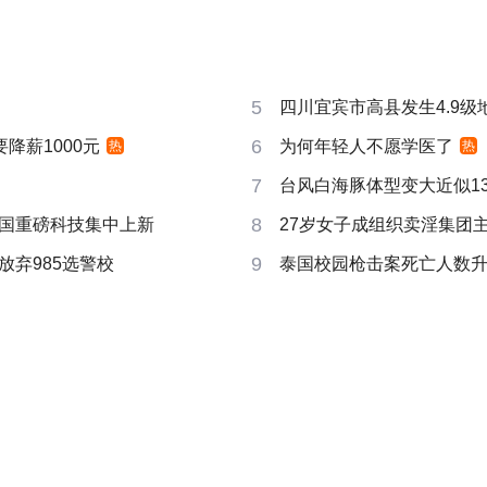
5
四川宜宾市高县发生4.9级
6
要降薪1000元
为何年轻人不愿学医了
热
热
7
台风白海豚体型变大近似13个
8
国重磅科技集中上新
27岁女子成组织卖淫集团
9
放弃985选警校
泰国校园枪击案死亡人数升