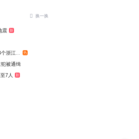

换一换
地震
新
浙江面积
热
主犯被通缉
至7人
新