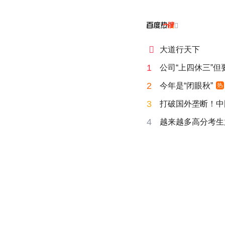


大道行天下
1
公司“上四休三”但
2
今年是“闭眼秋”
热
3
打破国外垄断！中
4
越来越多高分考生