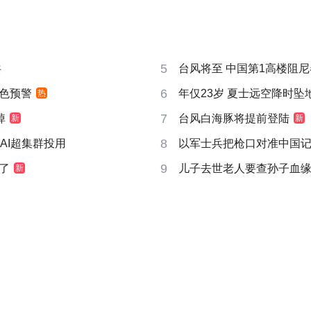
5
共
台风将至 中国第1高楼阻尼器
6
色预警
年仅23岁 夏士远空降时坠
热
7
掉
台风白海豚将提前登陆
新
新
8
AI超集群投用
以军士兵把枪口对准中国
9
了
儿子去世老人要查孙子血
新