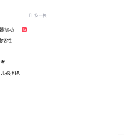

换一换
摆动明显
新
地牺牲
记者
缘儿媳拒绝