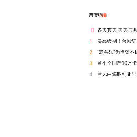


各美其美 美美与
1
最高级别！台风红
2
“老头乐”为啥禁不
3
首个全国产10万卡
4
台风白海豚到哪里